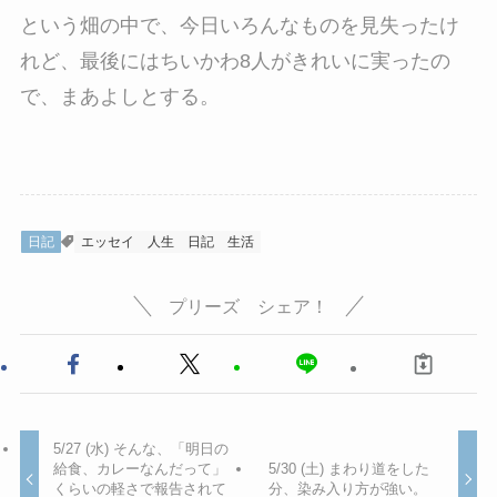
という畑の中で、今日いろんなものを見失ったけ
れど、最後にはちいかわ8人がきれいに実ったの
で、まあよしとする。
日記
エッセイ
人生
日記
生活
プリーズ シェア！
5/27 (水) そんな、「明日の
給食、カレーなんだって」
5/30 (土) まわり道をした
くらいの軽さで報告されて
分、染み入り方が強い。