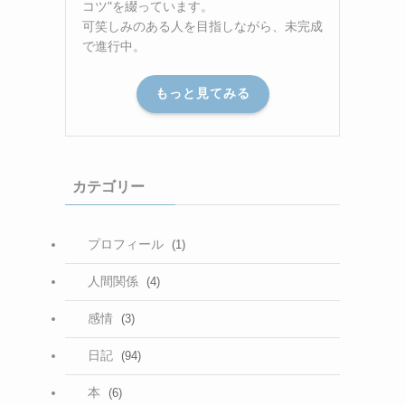
コツ"を綴っています。
可笑しみのある人を目指しながら、未完成
で進行中。
もっと見てみる
カテゴリー
プロフィール
(1)
人間関係
(4)
感情
(3)
日記
(94)
本
(6)