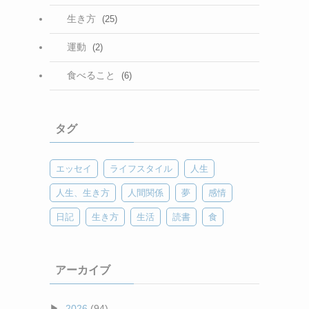
生き方
(25)
運動
(2)
食べること
(6)
タグ
エッセイ
ライフスタイル
人生
人生、生き方
人間関係
夢
感情
日記
生き方
生活
読書
食
アーカイブ
2026
(94)