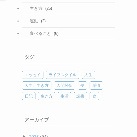
生き方
(25)
運動
(2)
食べること
(6)
タグ
エッセイ
ライフスタイル
人生
人生、生き方
人間関係
夢
感情
日記
生き方
生活
読書
食
アーカイブ
2026
(94)