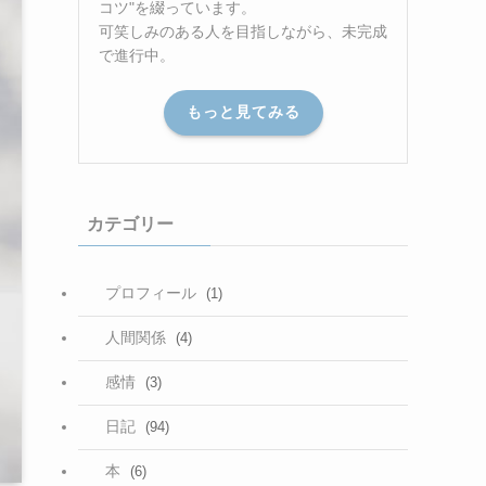
コツ"を綴っています。
可笑しみのある人を目指しながら、未完成
で進行中。
もっと見てみる
カテゴリー
プロフィール
(1)
人間関係
(4)
感情
(3)
日記
(94)
本
(6)