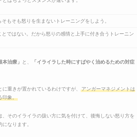
トとはちょっとスタンスが違います。
らそもそも怒りを生まないトレーニングをしよう。
ことではない。だから怒りの感情と上手に付き合うトレーニン
根本治療」
と、
「イライラした時にすばやく治めるための対症
とに重きが置かれているわけですが、
アンガーマネジメントは
る印象。
は、そのイライラの扱い方に気を付けて、後悔しない怒り方を
的になります。